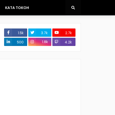
KATA TOKOH
1.5k
3.7k
2.7k
1.8k
500
4.2k