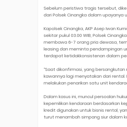
Sebelum peristiwa tragis tersebut, d
dari Polsek Cinangka dalam upayanya u
Kapolsek Cinangka, AKP Asep Iwan Kurn
sekitar pukul 03.00 WIB, Polsek Cinan
membawa 6-7 orang pria dewasa, terma
leasing dan meminta pendampingan unt
terdapat ketidakkonsistenan dalam pe
“Saat dikonfirmasi, yang bersangkutan
kawannya lagi menyatakan dari renta
melakukan penarikan satu unit kendaraa
Dalam kasus ini, muncul persoalan huku
kepemilikan kendaraan berdasarkan ke
kredit digunakan untuk bisnis rental, y
turut menambah simpang siur dalam ka