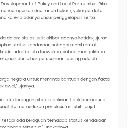
 of Development of Policy and Local Partnership, Riko
i mencampurkan dua ranah hukum, yakni perdata
idana karena adanya unsur penggelapan serta
da dalam situasi sulit akibat adanya ketidakjujuran
pkan status kendaraan sebagai mobil rental.
kredit tidak boleh disewakan, sebab mengalihkan
etujuan dari pihak perusahaan leasing adalah
k warga negara untuk meminta bantuan dengan fakta
k awal,” ujarnya.
apabila keterangan pihak kepolisian tidak bermaksud
aat itu memerlukan penelusuran lebih lanjut.
ak, tetapi ada keraguan terhadap status kendaraan
mpingan tersebut,” ungkapnya.