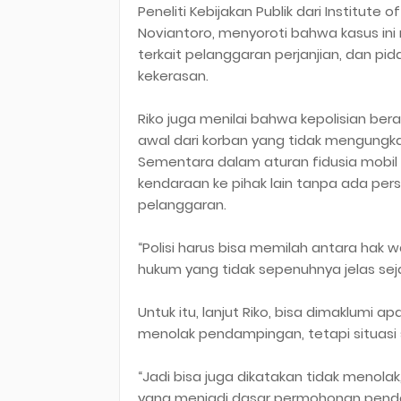
Peneliti Kebijakan Publik dari Institute
Noviantoro, menyoroti bahwa kasus in
terkait pelanggaran perjanjian, dan p
kekerasan.
Riko juga menilai bahwa kepolisian bera
awal dari korban yang tidak mengungka
Sementara dalam aturan fidusia mobil 
kendaraan ke pihak lain tanpa ada pers
pelanggaran.
“Polisi harus bisa memilah antara ha
hukum yang tidak sepenuhnya jelas seja
Untuk itu, lanjut Riko, bisa dimaklumi 
menolak pendampingan, tetapi situasi s
“Jadi bisa juga dikatakan tidak menol
yang menjadi dasar permohonan penda