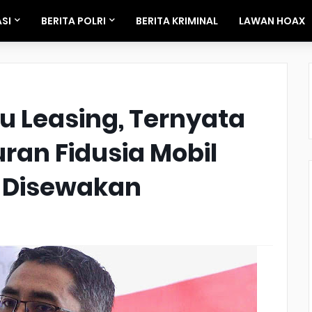
SI
BERITA POLRI
BERITA KRIMINAL
LAWAN HOAX
 Leasing, Ternyata
uran Fidusia Mobil
h Disewakan