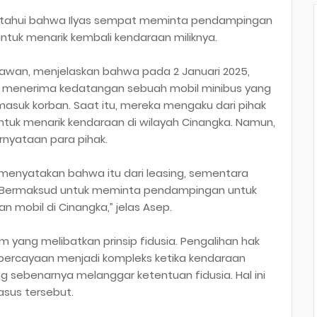
iketahui bahwa Ilyas sempat meminta pendampingan
ntuk menarik kembali kendaraan miliknya.
iawan, menjelaskan bahwa pada 2 Januari 2025,
gka menerima kedatangan sebuah mobil minibus yang
suk korban. Saat itu, mereka mengaku dari pihak
uk menarik kendaraan di wilayah Cinangka. Namun,
rnyataan para pihak.
 menyatakan bahwa itu dari leasing, sementara
l. Bermaksud untuk meminta pendampingan untuk
n mobil di Cinangka,” jelas Asep.
m yang melibatkan prinsip fidusia. Pengalihan hak
percayaan menjadi kompleks ketika kendaraan
ang sebenarnya melanggar ketentuan fidusia. Hal ini
sus tersebut.