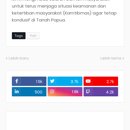
untuk terus menjaga situasi keamanan dan
ketertiban masyarakat (Kamtibmas) agar tetap
kondusif di Tanah Papua.
Tags
Polri
Lebih baru
Lebih lama
1.5k
3.7k
2.7k
1.8k
500
4.2k