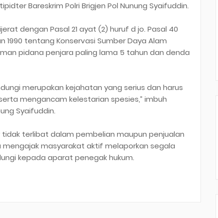
ipidter Bareskrim Polri Brigjen Pol Nunung Syaifuddin.
rat dengan Pasal 21 ayat (2) huruf d jo. Pasal 40
n 1990 tentang Konservasi Sumber Daya Alam
man pidana penjara paling lama 5 tahun dan denda
ndungi merupakan kejahatan yang serius dan harus
serta mengancam kelestarian spesies,” imbuh
unung Syaifuddin.
 tidak terlibat dalam pembelian maupun penjualan
ta mengajak masyarakat aktif melaporkan segala
ndungi kepada aparat penegak hukum.