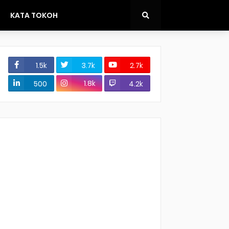
KATA TOKOH
1.5k
3.7k
2.7k
1.8k
500
4.2k