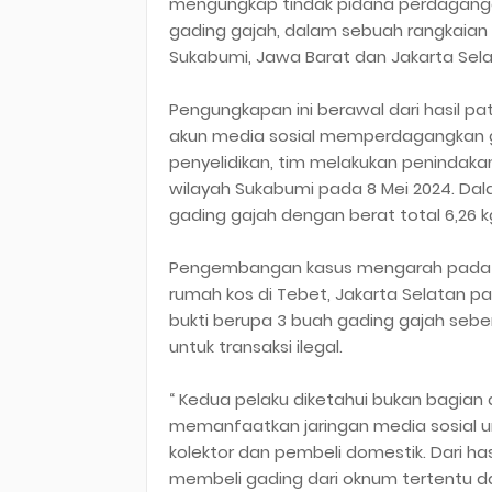
mengungkap tindak pidana perdagangan
gading gajah, dalam sebuah rangkaian o
Sukabumi, Jawa Barat dan Jakarta Sela
Pengungkapan ini berawal dari hasil pat
akun media sosial memperdagangkan gad
penyelidikan, tim melakukan penindakan
wilayah Sukabumi pada 8 Mei 2024. Da
gading gajah dengan berat total 6,26 k
Pengembangan kasus mengarah pada te
rumah kos di Tebet, Jakarta Selatan p
bukti berupa 3 buah gading gajah seber
untuk transaksi ilegal.
“ Kedua pelaku diketahui bukan bagian d
memanfaatkan jaringan media sosial u
kolektor dan pembeli domestik. Dari h
membeli gading dari oknum tertentu da