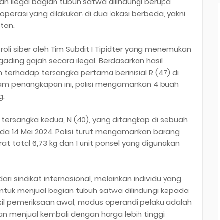
 ilegal bagian tubuh satwa dilindungi berupa
perasi yang dilakukan di dua lokasi berbeda, yakni
tan.
roli siber oleh Tim Subdit I Tipidter yang menemukan
ing gajah secara ilegal. Berdasarkan hasil
 terhadap tersangka pertama berinisial R (47) di
lam penangkapan ini, polisi mengamankan 4 buah
g.
rsangka kedua, N (40), yang ditangkap di sebuah
ada 14 Mei 2024. Polisi turut mengamankan barang
at total 6,73 kg dan 1 unit ponsel yang digunakan
ari sindikat internasional, melainkan individu yang
ntuk menjual bagian tubuh satwa dilindungi kepada
asil pemeriksaan awal, modus operandi pelaku adalah
n menjual kembali dengan harga lebih tinggi,