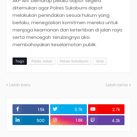
AKP Arif berharap pelaku dapat segera
ditemukan agar Polres Sukabumi dapat
melakukan penindakan sesuai hukum yang
berlaku, menegaskan komitmen mereka untuk
menjaga keamanan dan ketertiban di jalan raya
serta mencegah terulangnya aksi
membahayakan keselamatan publik.
Tags
Polda Jabar
Polres Sukabumi
Viral
Lebih baru
Lebih lama
1.5k
3.7k
2.7k
1.8k
500
4.2k