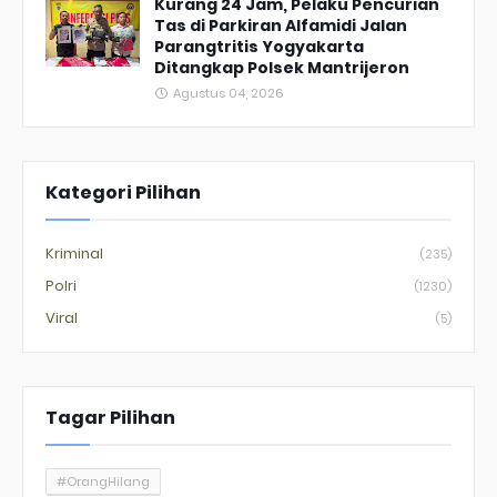
Kurang 24 Jam, Pelaku Pencurian
Tas di Parkiran Alfamidi Jalan
Parangtritis Yogyakarta
Ditangkap Polsek Mantrijeron
Agustus 04, 2026
Kategori Pilihan
Kriminal
(235)
Polri
(1230)
Viral
(5)
Tagar Pilihan
#OrangHilang