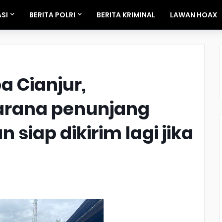
SI
BERITA POLRI
BERITA KRIMINAL
LAWAN HOAX
a Cianjur,
arana penunjang
 siap dikirim lagi jika