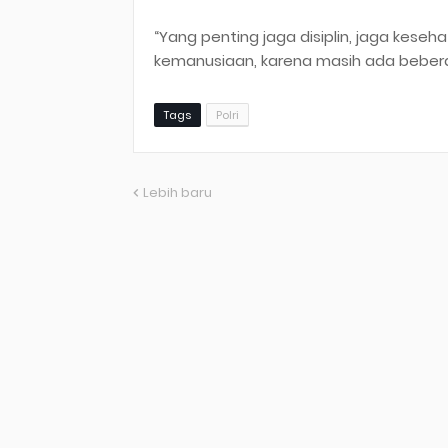
“Yang penting jaga disiplin, jaga kese
kemanusiaan, karena masih ada bebera
Tags
Polri
Lebih baru