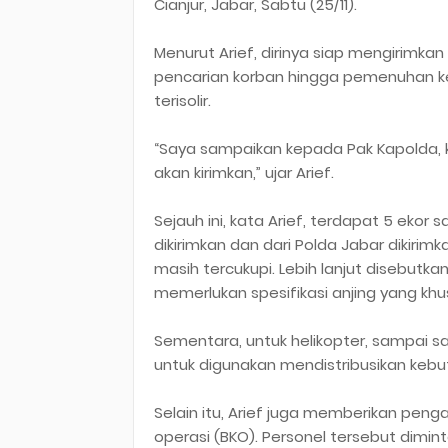
Cianjur, Jabar, Sabtu (25/11).
Menurut Arief, dirinya siap mengirim
pencarian korban hingga pemenuhan ke
terisolir.
“Saya sampaikan kepada Pak Kapolda, 
akan kirimkan,” ujar Arief.
Sejauh ini, kata Arief, terdapat 5 ekor 
dikirimkan dan dari Polda Jabar dikirim
masih tercukupi. Lebih lanjut disebutka
memerlukan spesifikasi anjing yang khu
Sementara, untuk helikopter, sampai sa
untuk digunakan mendistribusikan kebut
Selain itu, Arief juga memberikan pen
operasi (BKO). Personel tersebut dimint