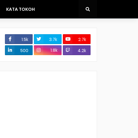
KATA TOKOH
1.5k
3.7k
2.7k
1.8k
500
4.2k