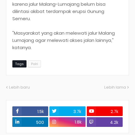
karena jalur Malang-Lumajang belum bisa
dilintasi akibat terdampak erupsi Gunung
Semeru.
"Masyarakat yang akan melewati jalur Malang
Lumajang agar melewati akses jalan lainnya,"
katanya.
Tags
Polri
Lebih baru
Lebih lama
1.5k
3.7k
2.7k
1.8k
500
4.2k